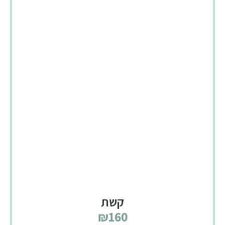
קשת
₪
160