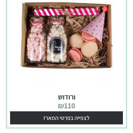
ורודוש
₪
110
לצפייה בפרטי המארז