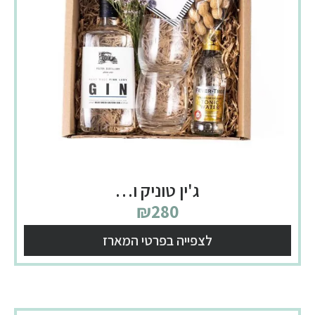
ג'ין טוניק ו…
₪
280
לצפייה בפרטי המארז