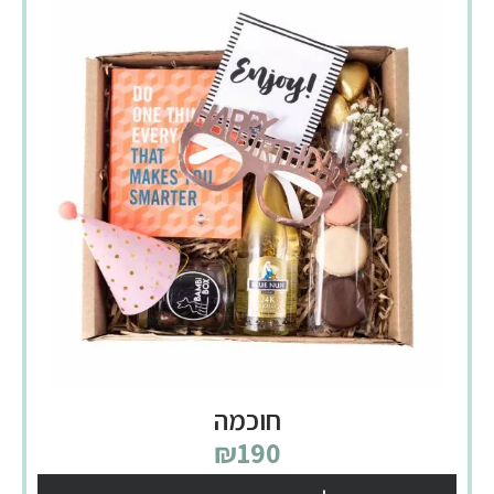
חוכמה
₪
190