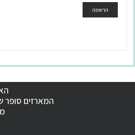
הרשמה
האי
המארזים סופר ש
מו